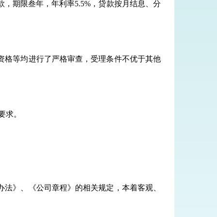
款
，期限叁年，年利率
5.5%，贷款
按
月
结息
、分
资格等均进行了严格审查，受理条件不优于其他
管要求。
办法》、《公司章程》的相关规定，本着客观、