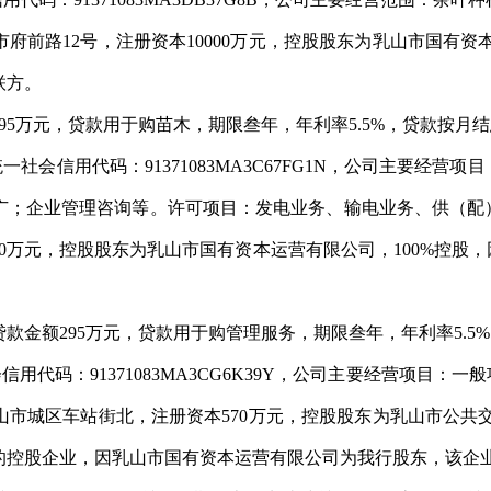
前路12号，注册资本10000万元，控股股东为乳山市国有资
联方。
295万元，贷
款用于
购苗木
，期限叁年，年利率
5.5%，贷款
按
月
结
统一社会信用代码：
91371083MA3C67FG1N，公司主要
广；企业管理咨询等。许可项目：发电业务、输电业务、供（配
00万元，控股股东为乳山市国有资本运营有限公司，100%控
贷款金额
295万元，贷
款用于
购管理服务
，期限叁年，年利率
5.
会信用代码：
91371083MA3CG6K39Y，公司主要经营项
市城区车站街北，注册资本570万元，控股股东为
乳山市公共
的控股企业，因乳山市国有资本运营有限公司为我行股东，该企